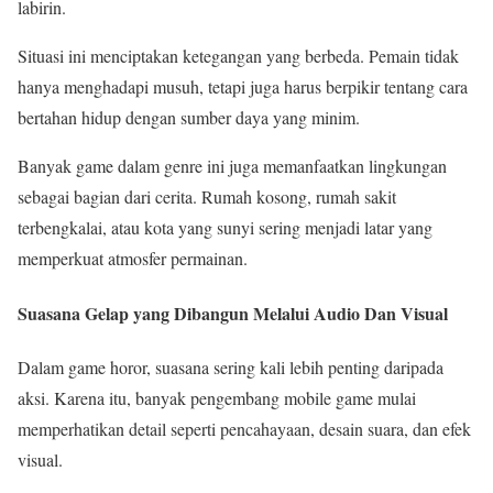
labirin.
Situasi ini menciptakan ketegangan yang berbeda. Pemain tidak
hanya menghadapi musuh, tetapi juga harus berpikir tentang cara
bertahan hidup dengan sumber daya yang minim.
Banyak game dalam genre ini juga memanfaatkan lingkungan
sebagai bagian dari cerita. Rumah kosong, rumah sakit
terbengkalai, atau kota yang sunyi sering menjadi latar yang
memperkuat atmosfer permainan.
Suasana Gelap yang Dibangun Melalui Audio Dan Visual
Dalam game horor, suasana sering kali lebih penting daripada
aksi. Karena itu, banyak pengembang mobile game mulai
memperhatikan detail seperti pencahayaan, desain suara, dan efek
visual.