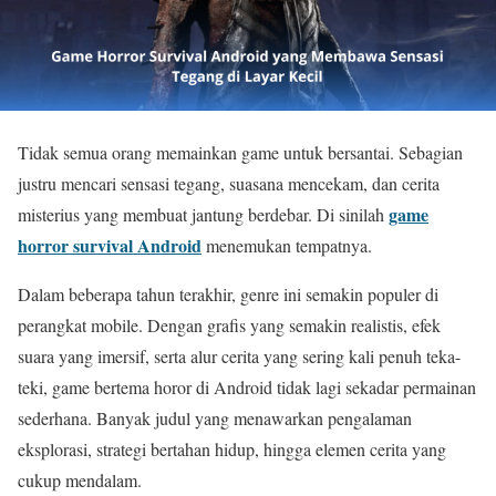
Tidak semua orang memainkan game untuk bersantai. Sebagian
justru mencari sensasi tegang, suasana mencekam, dan cerita
game
misterius yang membuat jantung berdebar. Di sinilah
horror survival Android
menemukan tempatnya.
Dalam beberapa tahun terakhir, genre ini semakin populer di
perangkat mobile. Dengan grafis yang semakin realistis, efek
suara yang imersif, serta alur cerita yang sering kali penuh teka-
teki, game bertema horor di Android tidak lagi sekadar permainan
sederhana. Banyak judul yang menawarkan pengalaman
eksplorasi, strategi bertahan hidup, hingga elemen cerita yang
cukup mendalam.