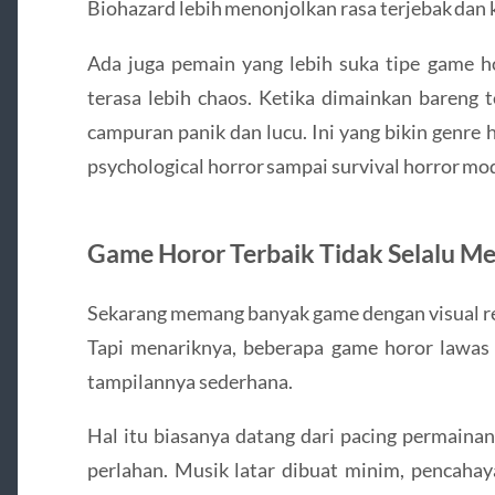
Biohazard
lebih menonjolkan rasa terjebak dan 
Ada juga pemain yang lebih suka tipe game h
terasa lebih chaos. Ketika dimainkan bareng t
campuran panik dan lucu. Ini yang bikin genre 
psychological horror sampai survival horror mo
Game Horor Terbaik Tidak Selalu M
Sekarang memang banyak game dengan visual rea
Tapi menariknya, beberapa game horor lawa
tampilannya sederhana.
Hal itu biasanya datang dari pacing permaina
perlahan. Musik latar dibuat minim, pencahaya