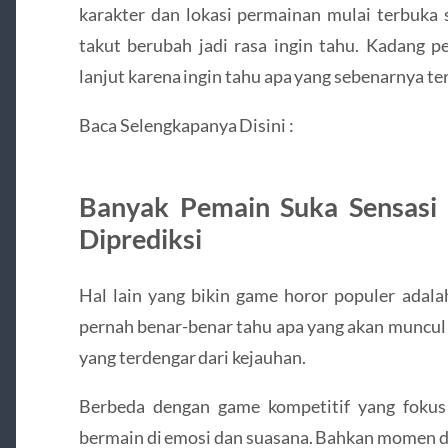
karakter dan lokasi permainan mulai terbuka se
takut berubah jadi rasa ingin tahu. Kadang pe
lanjut karena ingin tahu apa yang sebenarnya ter
Baca Selengkapanya Disini :
Banyak Pemain Suka Sensasi 
Diprediksi
Hal lain yang bikin game horor populer adala
pernah benar-benar tahu apa yang akan muncul d
yang terdengar dari kejauhan.
Berbeda dengan game kompetitif yang fokus p
bermain di emosi dan suasana. Bahkan momen d