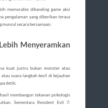
ebih memorable dibanding game aksi
ena pengalaman yang diberikan terasa
ng muncul secara bersamaan.
 Lebih Menyeramkan
sa kuat justru bukan monster atau
 atau suara langkah kecil di kejauhan
pa detik.
rhasil membangun tekanan psikologis
jutkan. Sementara
Resident Evil 7: