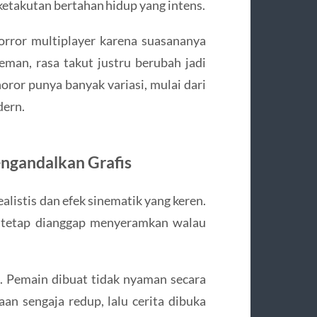
ketakutan bertahan hidup yang intens.
orror multiplayer karena suasananya
eman, rasa takut justru berubah jadi
horor punya banyak variasi, mulai dari
dern.
engandalkan Grafis
listis dan efek sinematik yang keren.
s tetap dianggap menyeramkan walau
n. Pemain dibuat tidak nyaman secara
an sengaja redup, lalu cerita dibuka