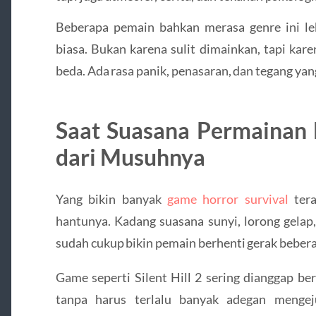
Beberapa pemain bahkan merasa genre ini l
biasa. Bukan karena sulit dimainkan, tapi kar
beda. Ada rasa panik, penasaran, dan tegang ya
Saat Suasana Permainan
dari Musuhnya
Yang bikin banyak
game horror survival
tera
hantunya. Kadang suasana sunyi, lorong gelap,
sudah cukup bikin pemain berhenti gerak bebera
Game seperti
Silent Hill 2
sering dianggap be
tanpa harus terlalu banyak adegan menge