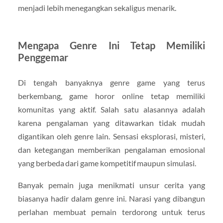
menjadi lebih menegangkan sekaligus menarik.
Mengapa Genre Ini Tetap Memiliki
Penggemar
Di tengah banyaknya genre game yang terus
berkembang, game horor online tetap memiliki
komunitas yang aktif. Salah satu alasannya adalah
karena pengalaman yang ditawarkan tidak mudah
digantikan oleh genre lain. Sensasi eksplorasi, misteri,
dan ketegangan memberikan pengalaman emosional
yang berbeda dari game kompetitif maupun simulasi.
Banyak pemain juga menikmati unsur cerita yang
biasanya hadir dalam genre ini. Narasi yang dibangun
perlahan membuat pemain terdorong untuk terus