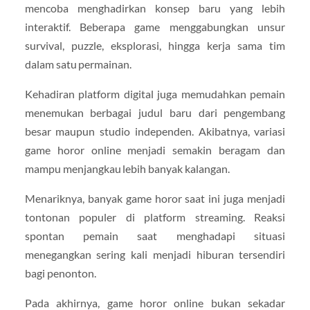
mencoba menghadirkan konsep baru yang lebih
interaktif. Beberapa game menggabungkan unsur
survival, puzzle, eksplorasi, hingga kerja sama tim
dalam satu permainan.
Kehadiran platform digital juga memudahkan pemain
menemukan berbagai judul baru dari pengembang
besar maupun studio independen. Akibatnya, variasi
game horor online menjadi semakin beragam dan
mampu menjangkau lebih banyak kalangan.
Menariknya, banyak game horor saat ini juga menjadi
tontonan populer di platform streaming. Reaksi
spontan pemain saat menghadapi situasi
menegangkan sering kali menjadi hiburan tersendiri
bagi penonton.
Pada akhirnya, game horor online bukan sekadar