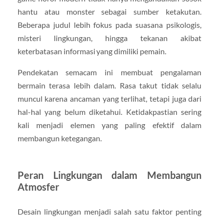
hantu atau monster sebagai sumber ketakutan.
Beberapa judul lebih fokus pada suasana psikologis,
misteri lingkungan, hingga tekanan akibat
keterbatasan informasi yang dimiliki pemain.
Pendekatan semacam ini membuat pengalaman
bermain terasa lebih dalam. Rasa takut tidak selalu
muncul karena ancaman yang terlihat, tetapi juga dari
hal-hal yang belum diketahui. Ketidakpastian sering
kali menjadi elemen yang paling efektif dalam
membangun ketegangan.
Peran Lingkungan dalam Membangun
Atmosfer
Desain lingkungan menjadi salah satu faktor penting