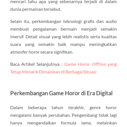
mencari tahu apa yang sebenarnya terjadi di dalam
dunia permainan tersebut.
Selain itu, perkembangan teknologi grafis dan audio
membuat pengalaman bermain menjadi semakin
imersif. Detail visual yang lebih realistis serta kualitas
suara yang semakin baik mampu meningkatkan
atmosfer horor secara signifikan.
Baca Artikel Selanjutnya :
Game Horor Offline yang
Tetap Menarik Dimainkan di Berbagai Situasi
Perkembangan Game Horor di Era Digital
Dalam beberapa tahun terakhir, genre horor
mengalami banyak perubahan. Pengembang tidak lagi
hanya mengandalkan formula lama, melainkan