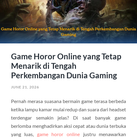
Game Horor Online yang Tetap
Menarik di Tengah
Perkembangan Dunia Gaming
JUNE 21, 2026
Pernah merasa suasana bermain game terasa berbeda
ketika lampu kamar mulai redup dan suara dari headset
terdengar semakin jelas? Di saat banyak game
berlomba menghadirkan aksi cepat atau dunia terbuka
yang luas,
game horor online
justru menawarkan