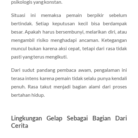
psikologis yang konstan.
Situasi ini memaksa pemain berpikir sebelum
bertindak. Setiap keputusan kecil bisa berdampak
besar. Apakah harus bersembunyi, melarikan diri, atau
mengambil risiko menghadapi ancaman. Ketegangan
muncul bukan karena aksi cepat, tetapi dari rasa tidak
pasti yang terus mengikuti.
Dari sudut pandang pembaca awam, pengalaman ini
terasa intens karena pemain tidak selalu punya kendali
penuh. Rasa takut menjadi bagian alami dari proses
bertahan hidup.
Lingkungan Gelap Sebagai Bagian Dari
Cerita