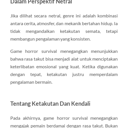
Dalam Perspektif Netral
Jika dilihat secara netral, genre ini adalah kombinasi
antara cerita, atmosfer, dan mekanik bertahan hidup. Ia
tidak mengandalkan ketakutan semata, tetapi
membangun pengalaman yang konsisten.
Game horror survival menegangkan menunjukkan
bahwa rasa takut bisa menjadi alat untuk menciptakan
keterlibatan emosional yang kuat. Ketika digunakan
dengan tepat, ketakutan justru memperdalam
pengalaman bermain.
Tentang Ketakutan Dan Kendali
Pada akhirnya, game horror survival menegangkan
mengajak pemain berdamai dengan rasa takut. Bukan