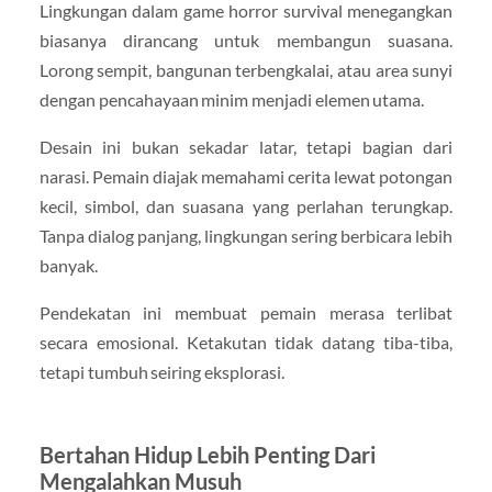
Lingkungan dalam game horror survival menegangkan
biasanya dirancang untuk membangun suasana.
Lorong sempit, bangunan terbengkalai, atau area sunyi
dengan pencahayaan minim menjadi elemen utama.
Desain ini bukan sekadar latar, tetapi bagian dari
narasi. Pemain diajak memahami cerita lewat potongan
kecil, simbol, dan suasana yang perlahan terungkap.
Tanpa dialog panjang, lingkungan sering berbicara lebih
banyak.
Pendekatan ini membuat pemain merasa terlibat
secara emosional. Ketakutan tidak datang tiba-tiba,
tetapi tumbuh seiring eksplorasi.
Bertahan Hidup Lebih Penting Dari
Mengalahkan Musuh