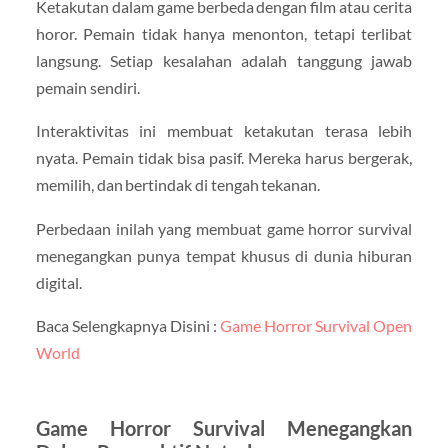
Ketakutan dalam game berbeda dengan film atau cerita
horor. Pemain tidak hanya menonton, tetapi terlibat
langsung. Setiap kesalahan adalah tanggung jawab
pemain sendiri.
Interaktivitas ini membuat ketakutan terasa lebih
nyata. Pemain tidak bisa pasif. Mereka harus bergerak,
memilih, dan bertindak di tengah tekanan.
Perbedaan inilah yang membuat game horror survival
menegangkan punya tempat khusus di dunia hiburan
digital.
Baca Selengkapnya Disini :
Game Horror Survival Open
World
Game Horror Survival Menegangkan