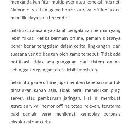
mengandalkan fitur multiplayer atau koneksi internet.
Namun di sisi lain, game horror survival offline justru
memiliki daya tarik tersendiri.
Salah satu alasannya adalah pengalaman bermain yang
lebih fokus. Ketika bermain offline, pemain biasanya
benar-benar tenggelam dalam cerita, lingkungan, dan
suasana yang dibangun oleh game tersebut. Tidak ada
notifikasi, tidak ada gangguan dari sistem online,
sehingga ketegangan terasa lebih konsisten.
Selain itu, game offline juga memberi kebebasan untuk
dimainkan kapan saja. Tidak perlu memikirkan ping,
server, atau pembaruan jaringan. Hal ini membuat
genre survival horror offline tetap relevan, terutama
bagi pemain yang menikmati gameplay berbasis
eksplorasi dan cerita.