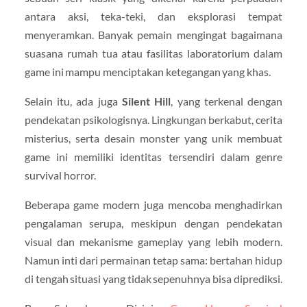
antara aksi, teka-teki, dan eksplorasi tempat
menyeramkan. Banyak pemain mengingat bagaimana
suasana rumah tua atau fasilitas laboratorium dalam
game ini mampu menciptakan ketegangan yang khas.
Selain itu, ada juga
Silent Hill
, yang terkenal dengan
pendekatan psikologisnya. Lingkungan berkabut, cerita
misterius, serta desain monster yang unik membuat
game ini memiliki identitas tersendiri dalam genre
survival horror.
Beberapa game modern juga mencoba menghadirkan
pengalaman serupa, meskipun dengan pendekatan
visual dan mekanisme gameplay yang lebih modern.
Namun inti dari permainan tetap sama: bertahan hidup
di tengah situasi yang tidak sepenuhnya bisa diprediksi.