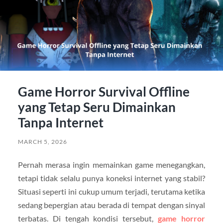
Game Horror Survival Offline
yang Tetap Seru Dimainkan
Tanpa Internet
MARCH 5, 2026
Pernah merasa ingin memainkan game menegangkan,
tetapi tidak selalu punya koneksi internet yang stabil?
Situasi seperti ini cukup umum terjadi, terutama ketika
sedang bepergian atau berada di tempat dengan sinyal
terbatas. Di tengah kondisi tersebut,
game horror