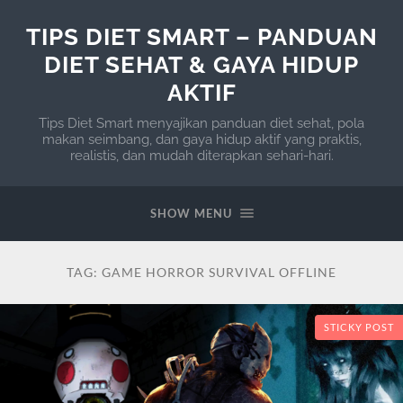
TIPS DIET SMART – PANDUAN
DIET SEHAT & GAYA HIDUP
AKTIF
Tips Diet Smart menyajikan panduan diet sehat, pola
makan seimbang, dan gaya hidup aktif yang praktis,
realistis, dan mudah diterapkan sehari-hari.
SHOW MENU
TAG:
GAME HORROR SURVIVAL OFFLINE
STICKY POST