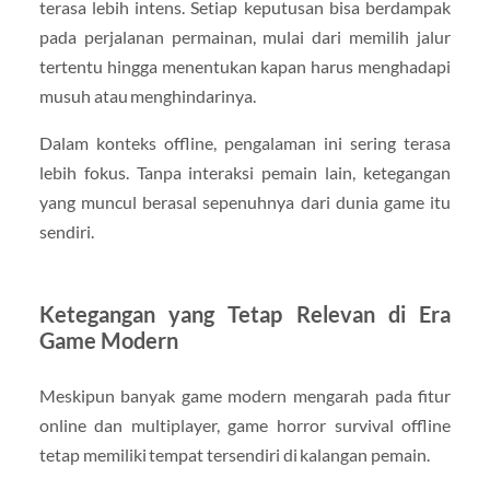
terasa lebih intens. Setiap keputusan bisa berdampak
pada perjalanan permainan, mulai dari memilih jalur
tertentu hingga menentukan kapan harus menghadapi
musuh atau menghindarinya.
Dalam konteks offline, pengalaman ini sering terasa
lebih fokus. Tanpa interaksi pemain lain, ketegangan
yang muncul berasal sepenuhnya dari dunia game itu
sendiri.
Ketegangan yang Tetap Relevan di Era
Game Modern
Meskipun banyak game modern mengarah pada fitur
online dan multiplayer, game horror survival offline
tetap memiliki tempat tersendiri di kalangan pemain.