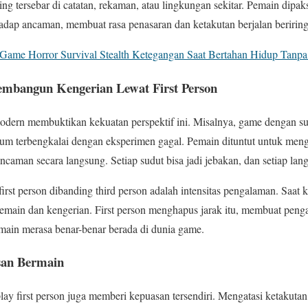
ing tersebar di catatan, rekaman, atau lingkungan sekitar. Pemain dip
hadap ancaman, membuat rasa penasaran dan ketakutan berjalan beririn
Game Horror Survival Stealth Ketegangan Saat Bertahan Hidup Tanp
mbangun Kengerian Lewat First Person
modern membuktikan kekuatan perspektif ini. Misalnya, game dengan s
rium terbengkalai dengan eksperimen gagal. Pemain dituntut untuk meng
ncaman secara langsung. Setiap sudut bisa jadi jebakan, dan setiap lan
st person dibanding third person adalah intensitas pengalaman. Saat kara
 pemain dan kengerian. First person menghapus jarak itu, membuat pe
in merasa benar-benar berada di dunia game.
san Bermain
 first person juga memberi kepuasan tersendiri. Mengatasi ketakutan