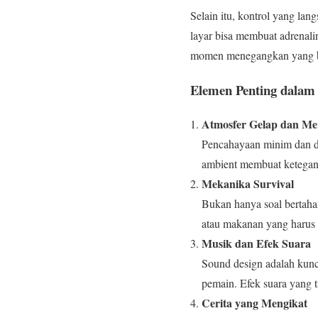
Selain itu, kontrol yang lan
layar bisa membuat adrenali
momen menegangkan yang bi
Elemen Penting dalam 
Atmosfer Gelap dan M
Pencahayaan minim dan des
ambient membuat ketegang
Mekanika Survival
Bukan hanya soal bertahan
atau makanan yang harus d
Musik dan Efek Suara
Sound design adalah kunc
pemain. Efek suara yang t
Cerita yang Mengikat