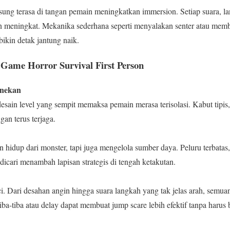
gsung terasa di tangan pemain meningkatkan immersion. Setiap suara, la
n meningkat. Mekanika sederhana seperti menyalakan senter atau memb
kin detak jantung naik.
Game Horror Survival First Person
enekan
ain level yang sempit memaksa pemain merasa terisolasi. Kabut tipis,
an terus terjaga.
 hidup dari monster, tapi juga mengelola sumber daya. Peluru terbatas,
icari menambah lapisan strategis di tengah ketakutan.
i. Dari desahan angin hingga suara langkah yang tak jelas arah, semu
iba-tiba atau delay dapat membuat jump scare lebih efektif tanpa harus 